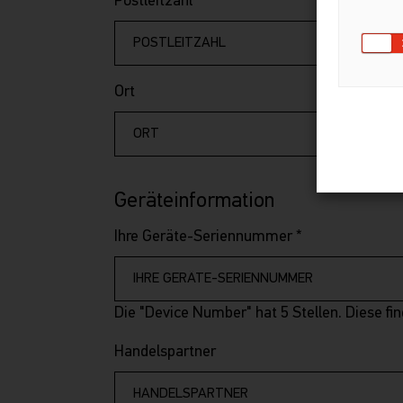
Postleitzahl
Ort
Geräteinformation
Ihre Geräte-Seriennummer
*
Die "Device Number" hat 5 Stellen. Diese fin
Handelspartner