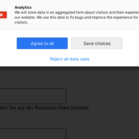
Analytics
We will store data in an aggregated form about visitors and their experi
our website. We use this data to fix bugs and improve the experience for 
visitors.
Agree to all
Save choices
Reject all data uses
den Sie auf der Rückseite Ihres Gerätes.