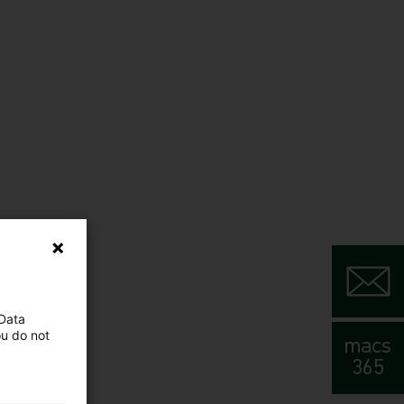
 Data
ou do not
macs
365