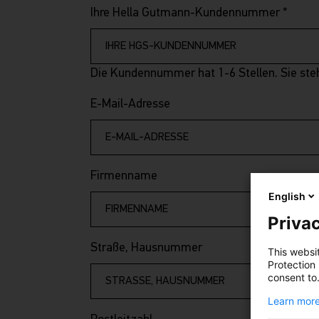
Ihre Hella Gutmann-Kundennummer
*
Die Kundennummer hat 1-6 Stellen. Sie ste
E-Mail-Adresse
Firmenname
English
Privac
Straße, Hausnummer
This websi
Protection
consent to
Learn more