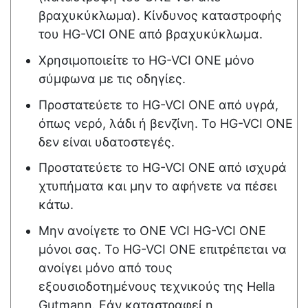
βραχυκύκλωμα). Κίνδυνος καταστροφής
του
HG-VCI ONE
από βραχυκύκλωμα.
Χρησιμοποιείτε το
HG-VCI ONE
μόνο
σύμφωνα με τις οδηγίες.
Προστατεύετε το
HG-VCI ONE
από υγρά,
όπως νερό, λάδι ή βενζίνη. Το
HG-VCI ONE
δεν είναι υδατοστεγές.
Προστατεύετε το
HG-VCI ONE
από ισχυρά
χτυπήματα και μην το αφήνετε να πέσει
κάτω.
Μην ανοίγετε το ONE VCI
HG-VCI ONE
μόνοι σας. Το
HG-VCI ONE
επιτρέπεται να
ανοίγει μόνο από τους
εξουσιοδοτημένους τεχνικούς της
Hella
Gutmann
. Εάν καταστραφεί η