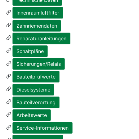
Technische Daten
Innenraumluftfilter
Zahnriemendaten
Reparaturanleitungen
Schaltpläne
Sicherungen/Relais
Bauteilprüfwerte
Dieselsysteme
Bauteilverortung
Arbeitswerte
Service-Informationen