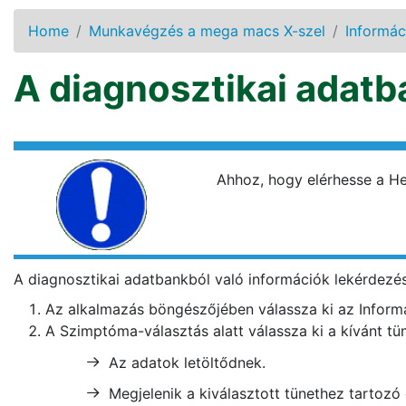
Home
Munkavégzés a mega macs X-szel
Informác
A diagnosztikai adatb
Ahhoz, hogy elérhesse a He
A diagnosztikai adatbankból való információk lekérdezésé
Az alkalmazás böngészőjében válassza ki az
Inform
A
Szimptóma-választás
alatt válassza ki a kívánt tü
Az adatok letöltődnek.
Megjelenik a kiválasztott tünethez tartozó 