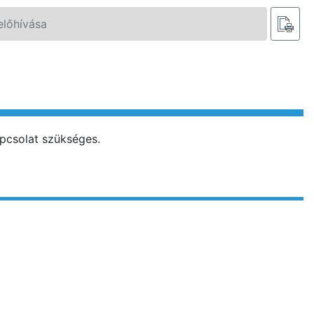
előhívása
apcsolat szükséges.