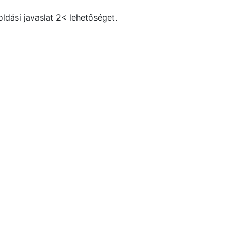
ldási javaslat 2<
lehetőséget.