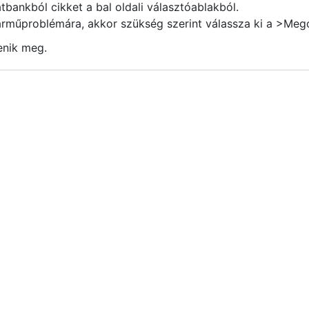
atbankból
cikket a bal oldali választóablakból.
járműproblémára, akkor szükség szerint válassza ki a
>Mego
enik meg.