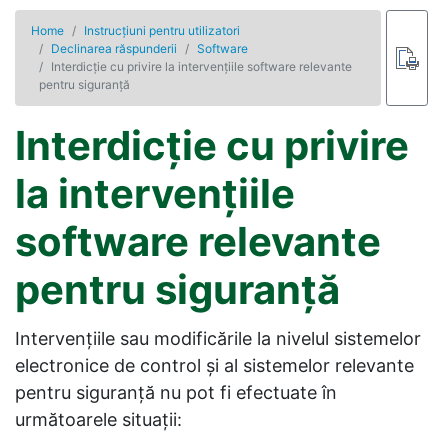
Home
Instrucţiuni pentru utilizatori
Declinarea răspunderii
Software
Interdicţie cu privire la intervenţiile software relevante
pentru siguranţă
Interdicţie cu privire
la intervenţiile
software relevante
pentru siguranţă
Intervenţiile sau modificările la nivelul sistemelor
electronice de control şi al sistemelor relevante
pentru siguranţă nu pot fi efectuate în
următoarele situaţii: