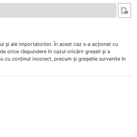
i şi ale importatorilor. În acest caz s-a acţionat cu
e orice răspundere în cazul oricărir greşeli şi a
au cu conţinut incorect, precum şi greşelile survenite în