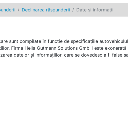
punderii
Declinarea răspunderii
Date şi informaţii
re sunt compilate în funcţie de specificaţiile autovehicululu
iilor. Firma
Hella Gutmann Solutions GmbH
este exonerată d
izarea datelor şi informaţiilor, care se dovedesc a fi false s