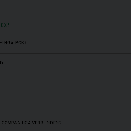
ice
IM HG4-PCK?
N?
A COMPAA HG4 VERBUNDEN?