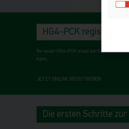
HG4-PCK registrieren
Ihr neuer HG4-PCK muss bei Hella Gutmann 
kann.
JETZT ONLINE REGISTRIEREN
Die ersten Schritte zur