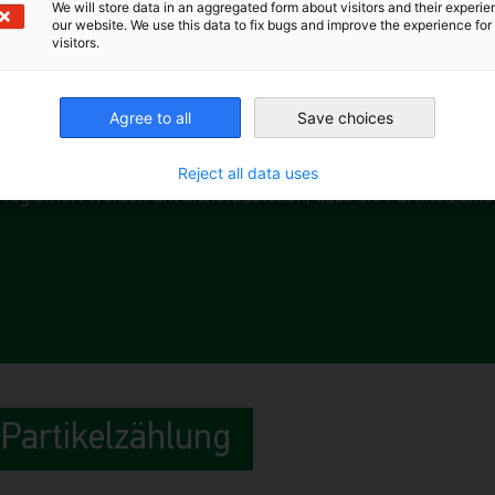
We will store data in an aggregated form about visitors and their experi
our website. We use this data to fix bugs and improve the experience for 
visitors.
Agree to all
Save choices
Reject all data uses
registriert werden um sicherzustellen, dass die Partikelzäh
 Partikelzählung