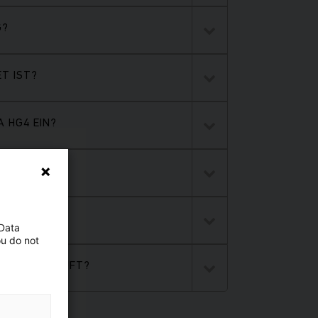
G?
T IST?
 HG4 EIN?
 Data
ou do not
 UMGEBUNGSLUFT?