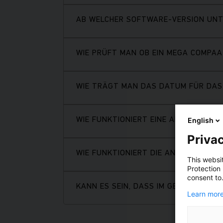
AB WELCHER SOFTWARE-VERSION UNT
WIE PRÜFT MAN OB EIN MEGA COMPAA
WIE TRÄGT MAN DAS DATUM FÜR DAS
WIE FUNKTIONIERT EINE ABGASUNTE
English
Privac
WIE FUNKTIONIERT DIE ANBINDUNG A
This websi
Protection
consent to
KANN ES SEIN, DASS IM GEMESSENEN
Learn more