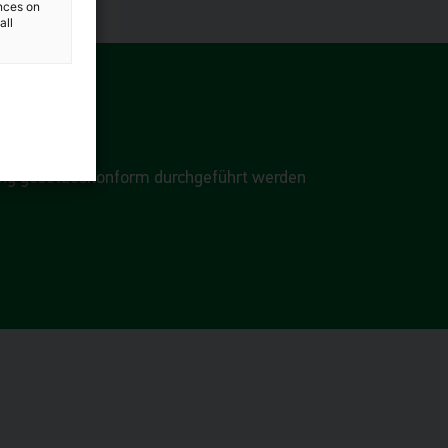
ences on
all
lung gesetzeskonform durchgeführt werden