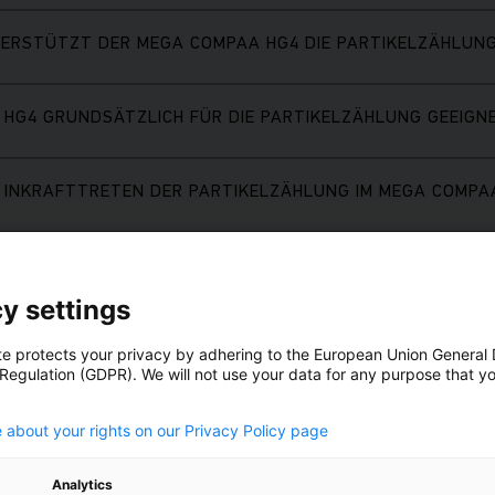
ERSTÜTZT DER MEGA COMPAA HG4 DIE PARTIKELZÄHLUN
 HG4 GRUNDSÄTZLICH FÜR DIE PARTIKELZÄHLUNG GEEIGNE
 INKRAFTTRETEN DER PARTIKELZÄHLUNG IM MEGA COMPAA
RSUCHUNG MIT DEM HG4-PCK?
y settings
N DAS AÜK PLUS?
te protects your privacy by adhering to the European Union General
 Regulation (GDPR). We will not use your data for any purpose that y
.
 ABGAS WENIGER PARTIKEL ENTHALTEN SIND ALS IN DER
 about your rights on our Privacy Policy page
Analytics