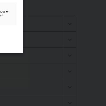
ences on
all