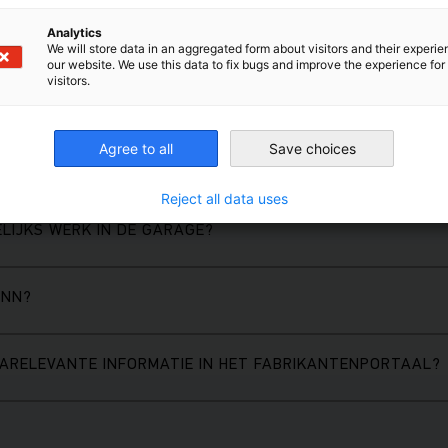
Analytics
We will store data in an aggregated form about visitors and their experi
our website. We use this data to fix bugs and improve the experience for 
visitors.
Agree to all
Save choices
Reject all data uses
LIJKS WERK IN DE GARAGE?
ANN?
ARELEVANTE INFORMATIE IN HET FABRIKANTENPORTAAL?