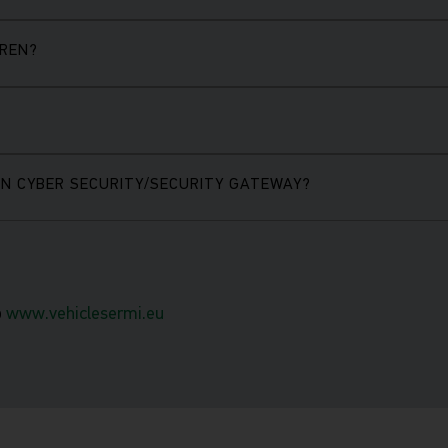
EREN?
EN CYBER SECURITY/SECURITY GATEWAY?
p
www.vehiclesermi.eu