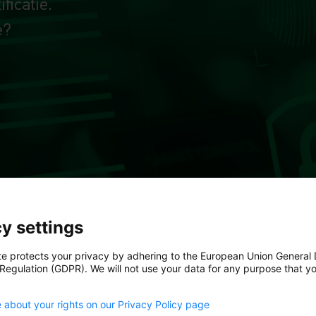
ficatie.
e?
y settings
agen
te protects your privacy by adhering to the European Union General
 Regulation (GDPR). We will not use your data for any purpose that y
.
 about your rights on our Privacy Policy page