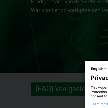
Huidige stand van de SERMI-certi
Wat komt er op werkplaatsen to
English
Privac
[FAQ] Veelgestelde vr
This websi
Protection
consent to
Learn more