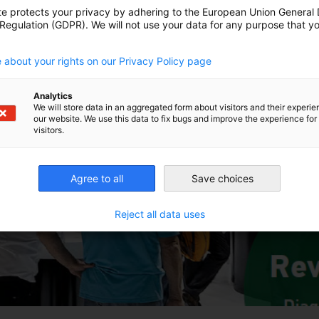
te protects your privacy by adhering to the European Union General
 Regulation (GDPR). We will not use your data for any purpose that y
.
 about your rights on our Privacy Policy page
Analytics
We will store data in an aggregated form about visitors and their experi
our website. We use this data to fix bugs and improve the experience for 
visitors.
Agree to all
Save choices
Reject all data uses